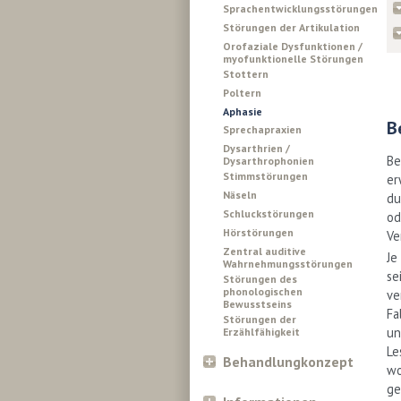
Sprachentwicklungsstörungen
Störungen der Artikulation
Orofaziale Dysfunktionen /
myofunktionelle Störungen
Stottern
Poltern
Aphasie
B
Sprechapraxien
Dysarthrien /
Be
Dysarthrophonien
Stimmstörungen
er
Näseln
du
Schluckstörungen
od
Hörstörungen
Ve
Zentral auditive
Je
Wahrnehmungsstörungen
se
Störungen des
phonologischen
ve
Bewusstseins
Fa
Störungen der
un
Erzählfähigkeit
Le
Behandlungkonzept
wo
ge