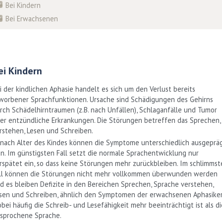
Bei Kindern
Bei Erwachsenen
ei Kindern
i der kindlichen Aphasie handelt es sich um den Verlust bereits
worbener Sprach­funktionen. Ur­sache sind Schädigungen des Gehirns
rch Schädelhirn­traumen (z.B. nach Unfäl­len), Schlaganfälle und Tumor
er entzündliche Erkrankungen. Die Störun­gen betreffen das Sprechen,
rstehen, Lesen und Schreiben.
 nach Alter des Kindes können die Symptome unterschiedlich ausgeprä
in. Im günstigsten Fall setzt die normale Sprachentwicklung nur
rspätet ein, so dass keine Störungen mehr zurückbleiben. Im schlimmst
ll können die Störungen nicht mehr vollkommen überwunden werden
d es bleiben Defizite in den Berei­chen Sprechen, Sprache verstehen,
sen und Schreiben, ähnlich den Symptomen der erwachsenen Aphasiker
bei häufig die Schreib- und Lesefähigkeit mehr be­einträchtigt ist als di
sprochene Sprache.