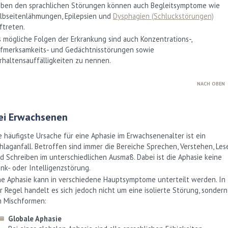
ben den sprachlichen Störungen können auch Begleitsymptome wie
lbseiten­lähmungen, Epilepsien und
Dysphagien (Schluckstörungen)
ftreten.
s mögliche Folgen der Erkrankung sind auch Konzentrations-,
fmerksamkeits- und Gedächt­nisstörungen sowie
rhaltensauffälligkeiten zu nennen.
NACH OBEN
ei Erwachsenen
e häufigste Ursache für eine Aphasie im Erwachsenenalter ist ein
hlaganfall. Betroffen sind immer die Bereiche Sprechen, Verstehen, Les
d Schreiben im unterschiedlichen Ausmaß. Dabei ist die Aphasie keine
nk- oder Intelligenzstö­rung.
ne Aphasie kann in verschiedene Hauptsymptome unterteilt werden. In
r Regel handelt es sich jedoch nicht um eine isolierte Störung, sondern
 Mischformen:
Globale Aphasie