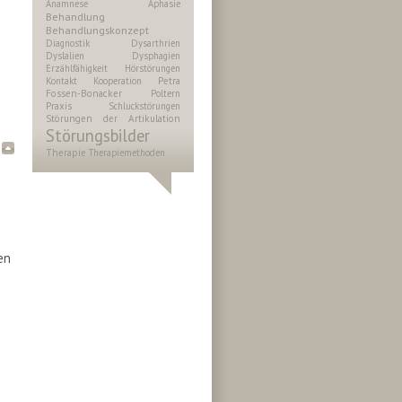
Anamnese
Aphasie
Behandlung
Behandlungskonzept
Diagnostik
Dysarthrien
Dyslalien
Dysphagien
Erzählfähigkeit
Hörstörungen
Kontakt
Kooperation
Petra
Fossen-Bonacker
Poltern
Praxis
Schluckstörungen
Störungen der Artikulation
Störungsbilder
Therapie
Therapiemethoden
en