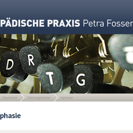
Startseite
Störungsbilder
Aphasie
phasie