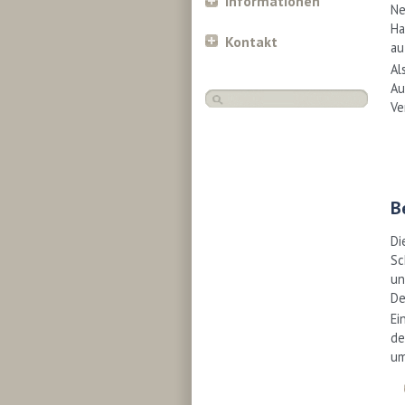
Informationen
Ne
Ha
Kontakt
au
Al
Au
Ve
B
Di
Sc
un
De
Ei
de
um