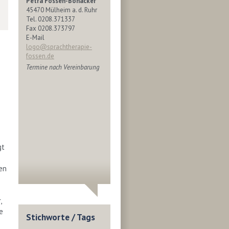
Petra Fossen-Bonacker
45470 Mülheim a. d. Ruhr
Tel. 0208.371337
Fax 0208.373797
E-Mail
logo@sprachtherapie-
fossen.de
Termine nach Vereinbarung
gt
en
,
e
Stichworte / Tags